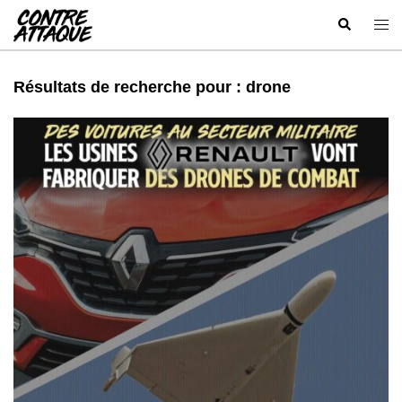
Aller
Recherche
Ouvr
au
le
contenu
men
Résultats de recherche pour :
drone